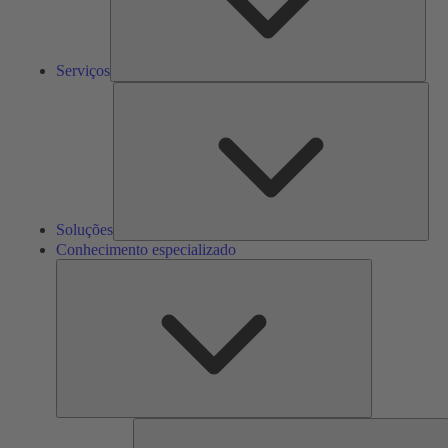
Serviços
Solu
Soluções
Conhecimento especializado
Conhecimento
especializado
F