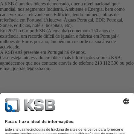
A KSB é um dos líderes de mercado, quer a nível nacional quer
mundial, nos segmentos Indústria, Ambiente e Energia, bem como
cada vez mais relevante nos Edifícios, tendo inúmeras obras de
referência em Portugal (Alqueva, Águas Portugal, EDP, Petrogal,
Sonae, edifícios, hotéis, hospitais, etc).
Em 2021 o Grupo KSB (Alemanha) comemora 150 anos de
existência, um recorde difícil de igualar, e fabrica em Portugal 4
milhões de Euros por ano, também um recorde na sua área de
actividade.
A KSB está presente em Portugal há 49 anos.
Caso esteja interessado em obter mais informações sobre a KSB,
agradecemos que nos contacte através do telefone 210 112 300 ou pelo
e-mail
joao.leite@ksb.com
.