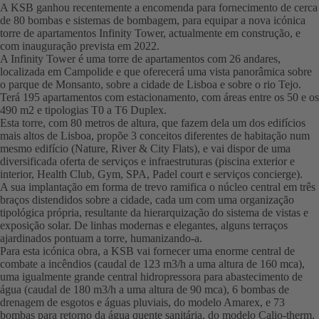
A KSB ganhou recentemente a encomenda para fornecimento de cerca
de 80 bombas e sistemas de bombagem, para equipar a nova icónica
torre de apartamentos Infinity Tower, actualmente em construção, e
com inauguração prevista em 2022.
A Infinity Tower é uma torre de apartamentos com 26 andares,
localizada em Campolide e que oferecerá uma vista panorâmica sobre
o parque de Monsanto, sobre a cidade de Lisboa e sobre o rio Tejo.
Terá 195 apartamentos com estacionamento, com áreas entre os 50 e os
490 m2 e tipologias T0 a T6 Duplex.
Esta torre, com 80 metros de altura, que fazem dela um dos edifícios
mais altos de Lisboa, propõe 3 conceitos diferentes de habitação num
mesmo edifício (Nature, River & City Flats), e vai dispor de uma
diversificada oferta de serviços e infraestruturas (piscina exterior e
interior, Health Club, Gym, SPA, Padel court e serviços concierge).
A sua implantação em forma de trevo ramifica o núcleo central em três
braços distendidos sobre a cidade, cada um com uma organização
tipológica própria, resultante da hierarquização do sistema de vistas e
exposição solar. De linhas modernas e elegantes, alguns terraços
ajardinados pontuam a torre, humanizando-a.
Para esta icónica obra, a KSB vai fornecer uma enorme central de
combate a incêndios (caudal de 123 m3/h a uma altura de 160 mca),
uma igualmente grande central hidropressora para abastecimento de
água (caudal de 180 m3/h a uma altura de 90 mca), 6 bombas de
drenagem de esgotos e águas pluviais, do modelo Amarex, e 73
bombas para retorno da água quente sanitária, do modelo Calio-therm.