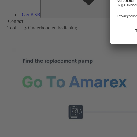
Over KSB
Contact
Tools
Onderhoud en bediening