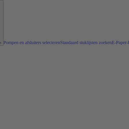
Pompen en afsluiters selecteren
Standaard stuklijsten zoeken
E-Paper-P
n