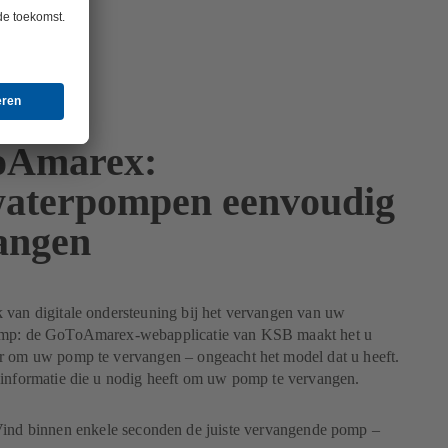
oAmarex:
waterpompen eenvoudig
angen
 van digitale ondersteuning bij het vervangen van uw
omp: de GoToAmarex-webapplicatie van KSB maakt het u
r om uw pomp te vervangen – ongeacht het model dat u heeft.
 informatie die u nodig heeft om uw pomp te vervangen.
ind binnen enkele seconden de juiste vervangende pomp –