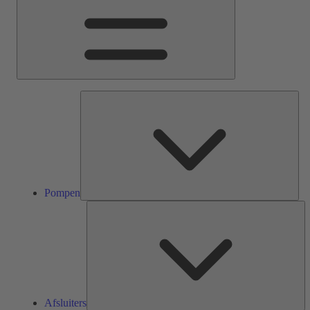
Pom
Pompen
Af
Afsluiters