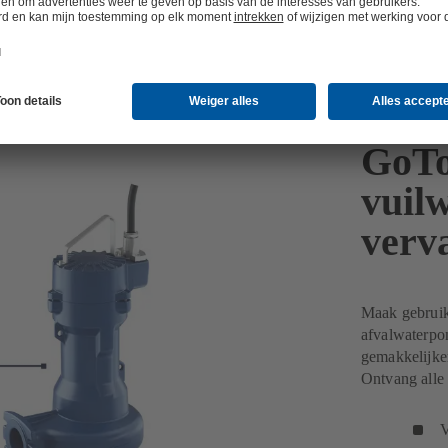
GoT
vuil
verv
Maak gebruik
afvalwaterp
gemakkelijke
Ontvang alle
V