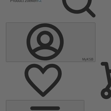
Product zoeken
MyKSB
Hoofdmenu