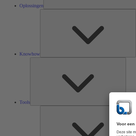
Oplossingen
K
Knowhow
Tools
Tools
O