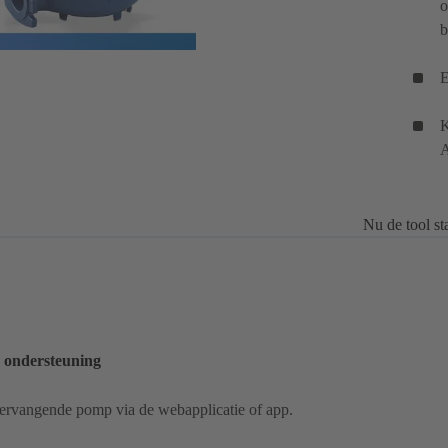
o
b
E
K
A
Nu de tool st
e ondersteuning
vervangende pomp via de webapplicatie of app.