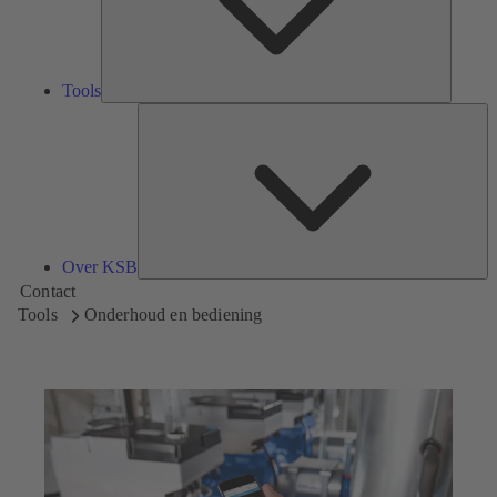
Tools
Ov
K
Over KSB
Contact
Tools
Onderhoud en bediening