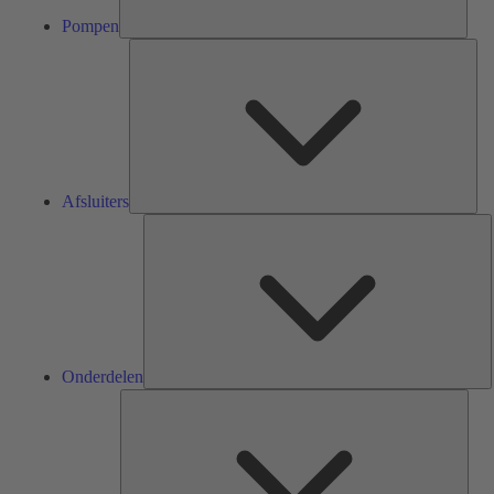
Pompen
Afsl
Afsluiters
O
Onderdelen
Serv