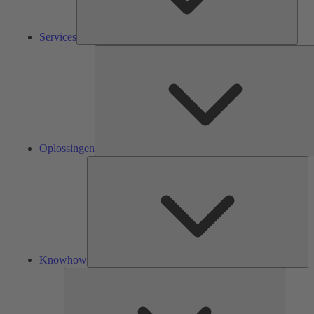
Services
Oplossingen
Kn
Knowhow
Tools