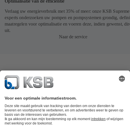
Optimalisatie van de efficiëntie
Verlaag uw energieverbruik met 35% of meer: onze KSB Supreme
experts onderzoeken uw pompen en pompsystemen grondig, defin
maatregelen voor optimalisatie en voeren deze, indien gewenst, dir
uit.
Naar de service
Productcatalogus
KSB SupremeServ: Spare Parts
KSB SupremeServ: