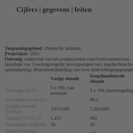
Cijfers | gegevens | feiten
Toepassingsgebied
: chemische industrie
Projectjaar
: 2021
Omvang
: onderzoek van het pompsysteem voor koelwatertoevoer.
Installatie van 5 toerengeregelde procespompen incl. regeltechnische
optimalisering. Buitenbedrijfstelling van twee drukverhogingspompe
Geoptimaliseerde
Vorige situatie
situatie
5 x 190, vast
Vermogen [kW]
5 x 160, toerenregelin
toerental
Energiebesparing [%]
-
66.2
Energieverbruik
3,970,000
1,343,000
[kWh/a]
Emissies [t CO₂/a]
1,453
492
1
Stroomprijs [€/MWh]
50
50
Terugverdientijd