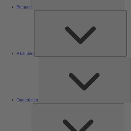
Pompen
Afsl
Afsluiters
O
Onderdelen
Serv