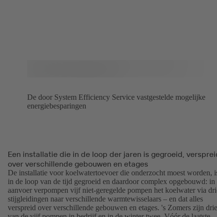
De door System Efficiency Service vastgestelde mogelijke
energiebesparingen
Een installatie die in de loop der jaren is gegroeid, verspre
over verschillende gebouwen en etages
De installatie voor koelwatertoevoer die onderzocht moest worden, i
in de loop van de tijd gegroeid en daardoor complex opgebouwd: in
aanvoer verpompen vijf niet-geregelde pompen het koelwater via dri
stijgleidingen naar verschillende warmtewisselaars – en dat alles
verspreid over verschillende gebouwen en etages. 's Zomers zijn dri
van de vijf pompen in bedrijf en in de winter twee. Vóór de laatste