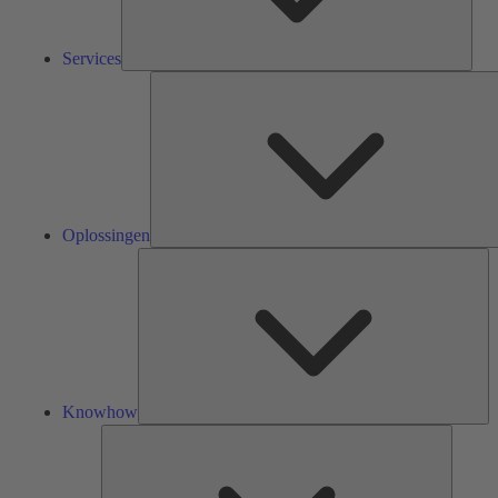
Services
Oplossingen
Kn
Knowhow
Tools