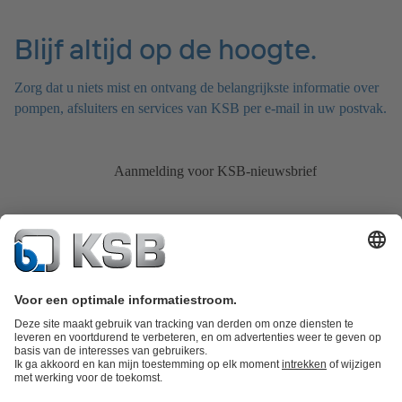
Blijf altijd op de hoogte.
Zorg dat u niets mist en ontvang de belangrijkste informatie over
pompen, afsluiters en services van KSB per e-mail in uw postvak.
Aanmelding voor KSB-nieuwsbrief
Productcatalogus
KSB SupremeServ: Spare Parts
KSB SupremeServ: