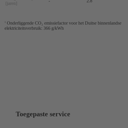
-
2.8
[jaren]
Onderliggende CO₂ emissiefactor voor het Duitse binnenlandse
1
elektriciteitsverbruik: 366 g/kWh
Toegepaste service