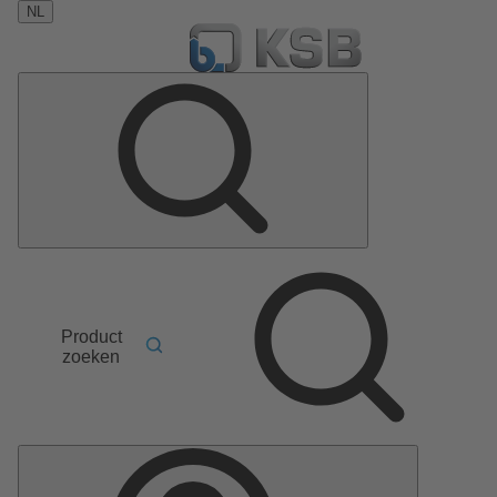
NL
Product
zoeken