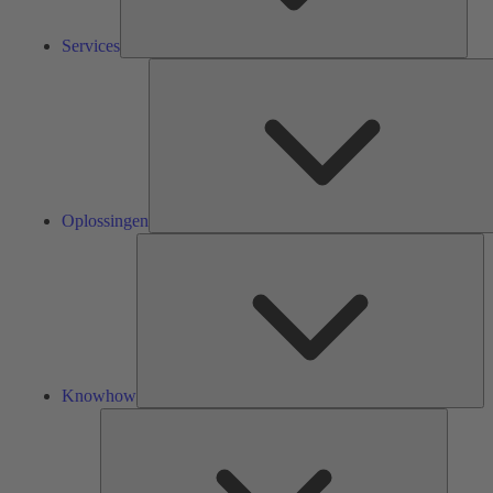
Services
Oplossingen
Kn
Knowhow
Tools