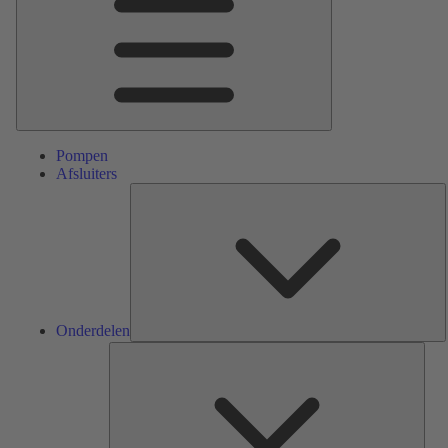
Pompen
Afsluiters
O
Onderdelen
Serv