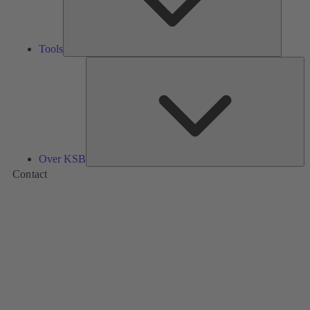
Tools
Ov
K
Over KSB
Contact