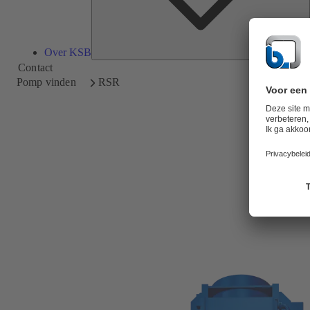
Over KSB
Contact
Pomp vinden
RSR