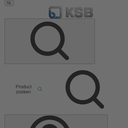
NL
Product
zoeken