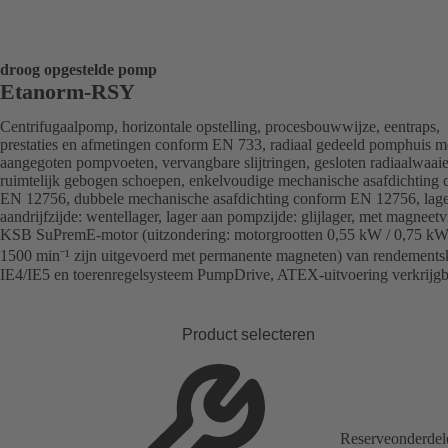
droog opgestelde pomp
Etanorm-RSY
Centrifugaalpomp, horizontale opstelling, procesbouwwijze, eentraps,
prestaties en afmetingen conform EN 733, radiaal gedeeld pomphuis m
aangegoten pompvoeten, vervangbare slijtringen, gesloten radiaalwaai
ruimtelijk gebogen schoepen, enkelvoudige mechanische asafdichting
EN 12756, dubbele mechanische asafdichting conform EN 12756, lage
aandrijfzijde: wentellager, lager aan pompzijde: glijlager, met magneetv
KSB SuPremE-motor (uitzondering: motorgrootten 0,55 kW / 0,75 kW
1500 min⁻¹ zijn uitgevoerd met permanente magneten) van rendements
IE4/IE5 en toerenregelsysteem PumpDrive, ATEX-uitvoering verkrijgb
Product selecteren
Reserveonderdel