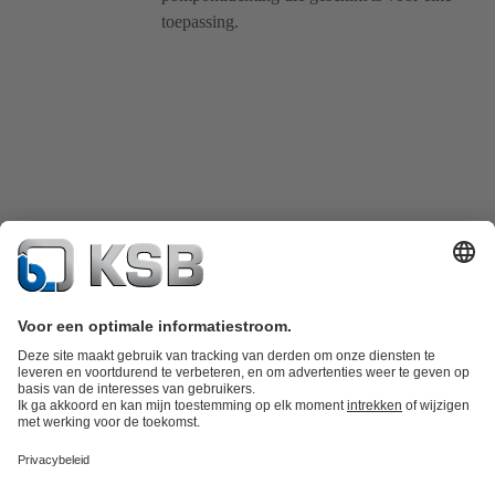
toepassing.
Productcatalogus
KSB SupremeServ: Spare Parts
KSB SupremeServ:
premium service voor pompen en
afsluiters
Winkelwagen
Productgroepen