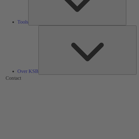
Tools
Ov
K
Over KSB
Contact