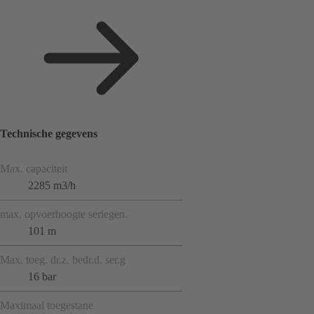
Technische gegevens
Max. capaciteit
2285 m3/h
max. opvoerhoogte seriegen.
101 m
Max. toeg. dr.z. bedr.d. ser.g
16 bar
Maximaal toegestane