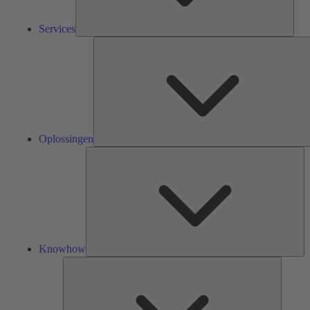
Services
Oplossingen
Kn
Knowhow
Tools