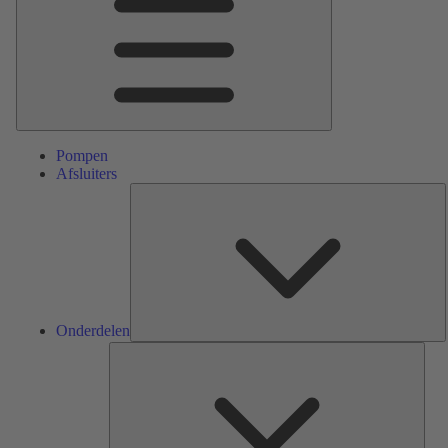
Pompen
Afsluiters
O
Onderdelen
Serv