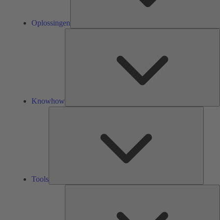
Oplossingen
K
Knowhow
Tools
Tools
O