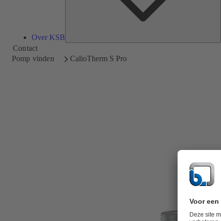
Over KSB
Contact
Pomp vinden
CalioTherm S Pro