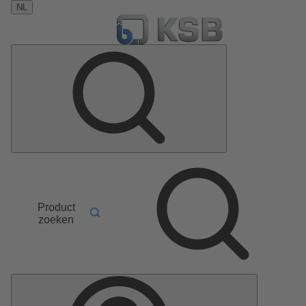
NL
Product
zoeken