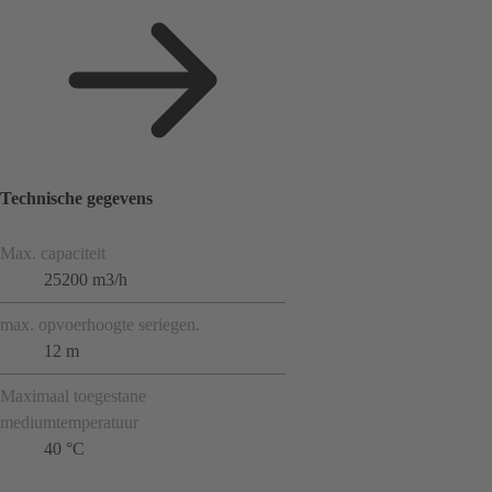
Technische gegevens
Max. capaciteit
25200 m3/h
max. opvoerhoogte seriegen.
12 m
Maximaal toegestane
mediumtemperatuur
40 °C