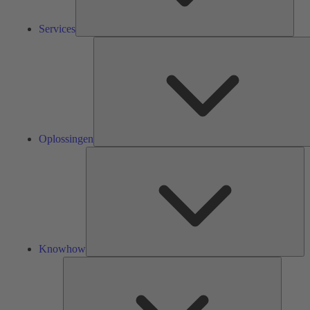
Services
Oplossingen
Kn
Knowhow
Tools