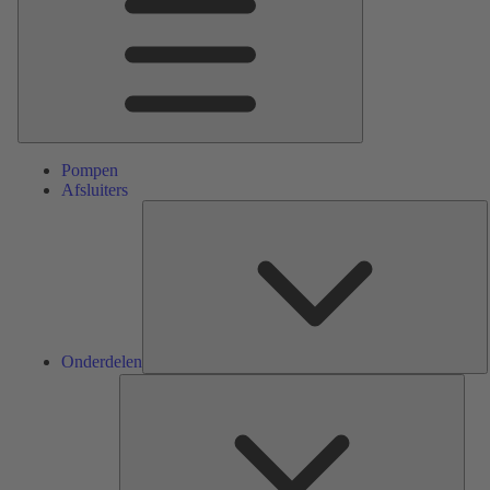
Pompen
Afsluiters
O
Onderdelen
Serv