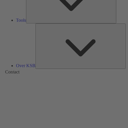
Tools
Ov
K
Over KSB
Contact