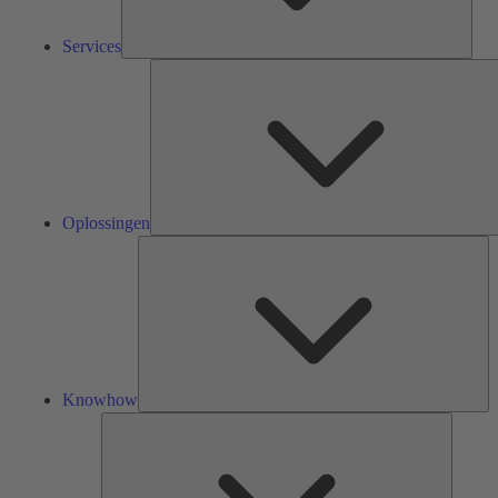
Services
Oplossingen
Kn
Knowhow
Tools