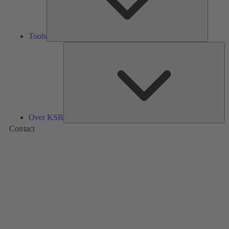
Tools
Ov
K
Over KSB
Contact