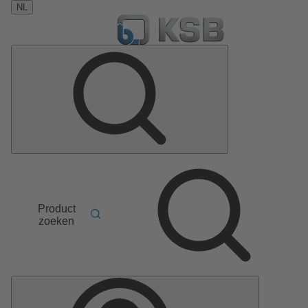
NL
Product
zoeken