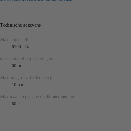
Technische gegevens
Max. capaciteit
6500 m3/h
max. opvoerhoogte seriegen.
60 m
Max. toeg. dr.z. bedr.d. ser.g
10 bar
Maximaal toegestane mediumtemperatuur
60 °C