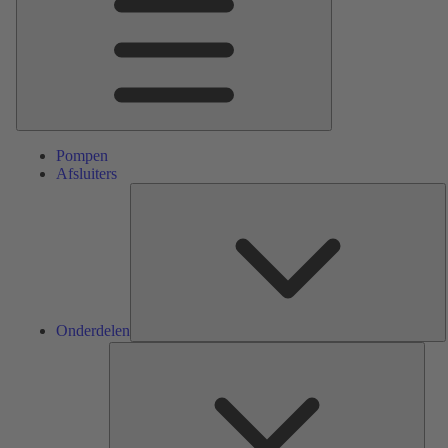
Pompen
Afsluiters
O
Onderdelen
Serv