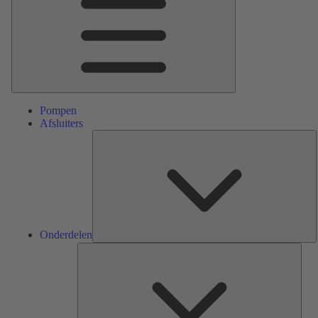
Pompen
Afsluiters
O
Onderdelen
Serv