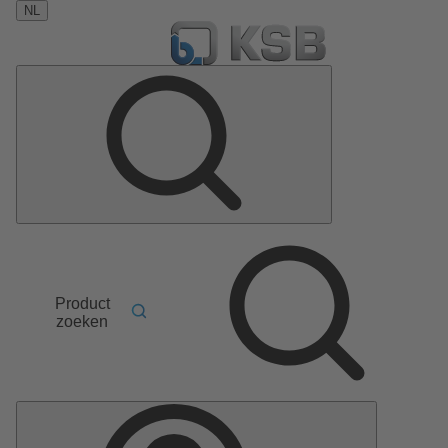
NL
Product
zoeken