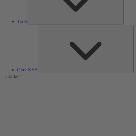
Tools
Ov
K
Over KSB
Contact