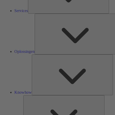
Services
Oplossingen
Kn
Knowhow
Tools