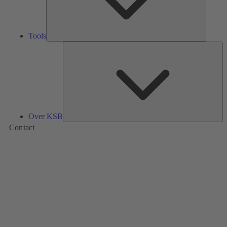
Tools
Ov
K
Over KSB
Contact