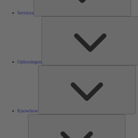
Services
Oplossingen
Kn
Knowhow
Tools