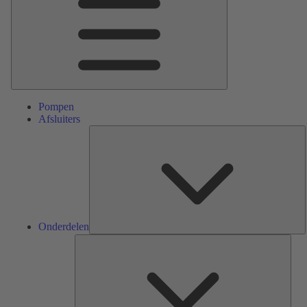
Pompen
Afsluiters
O
Onderdelen
Serv