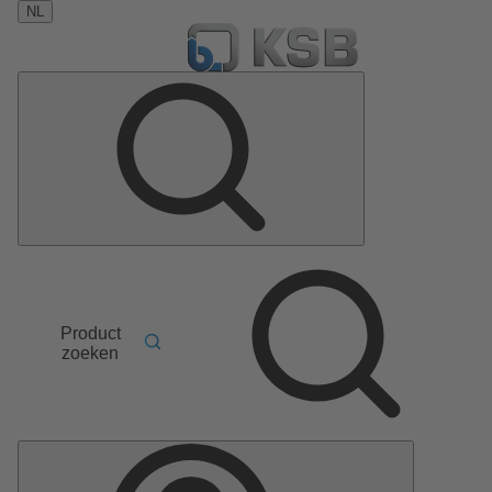
NL
Product
zoeken