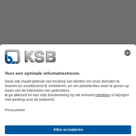
Productcatalogus
KSB SupremeServ: Spare Parts
KSB SupremeServ:
premium service voor pompen en
afsluiters
Winkelwagen
Productgroepen
Afvalwatertechniek
Watertechniek
Industrietechniek
Gebouwentechnie
Over KSB
Beurzen en evenementen
Persinformatie
Vacatures
Social