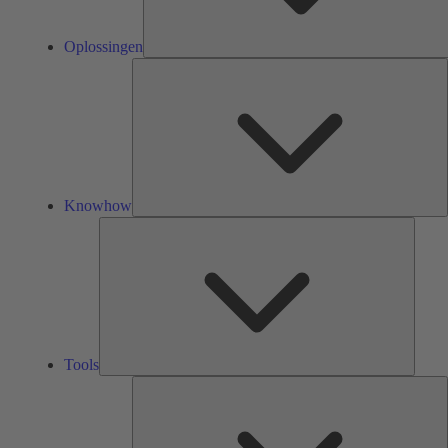
Oplossingen
K
Knowhow
Tools
Tools
O