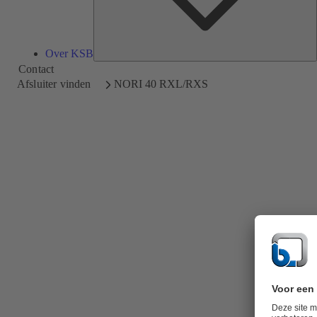
Over KSB
Contact
Afsluiter vinden
NORI 40 RXL/RXS