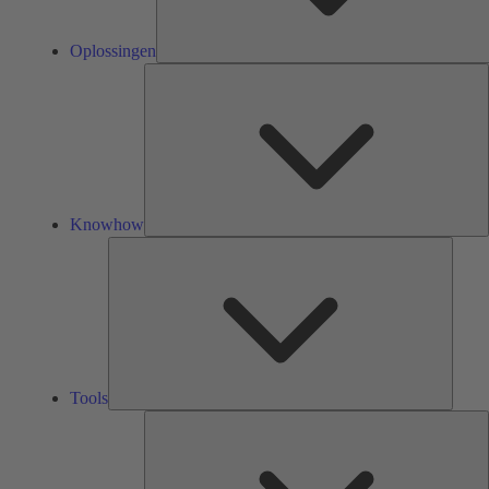
Oplossingen
K
Knowhow
Tools
Tools
O