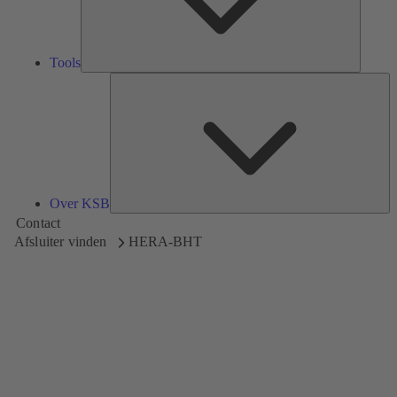
Tools
Ov
K
Over KSB
Contact
Afsluiter vinden
HERA-BHT