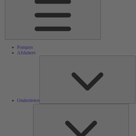
Pompen
Afsluiters
O
Onderdelen
Serv