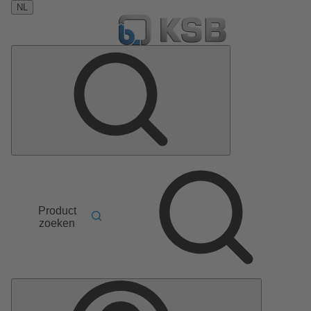
NL
Product
zoeken