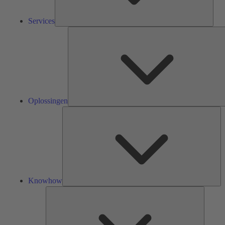
Services
Oplossingen
Kn
Knowhow
Tools