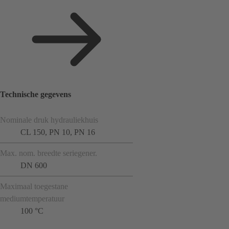
Technische gegevens
Nominale druk hydrauliekhuis
CL 150, PN 10, PN 16
Max. nom. breedte seriegener.
DN 600
Maximaal toegestane
mediumtemperatuur
100 °C