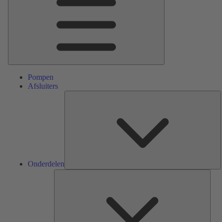
Pompen
Afsluiters
O
Onderdelen
Serv