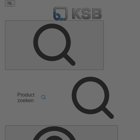
NL
Product
zoeken