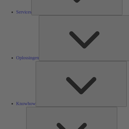
Services
Oplossingen
Kn
Knowhow
Tools