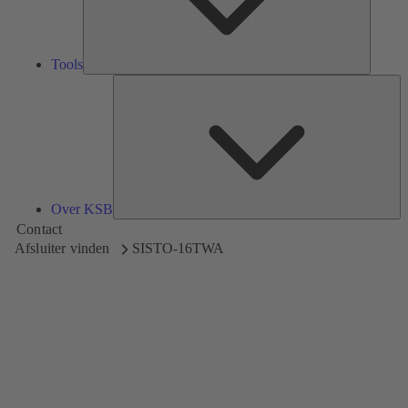
Tools
Ov
K
Over KSB
Contact
Afsluiter vinden
SISTO-16TWA