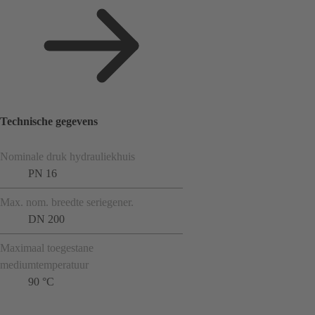
Technische gegevens
Nominale druk hydrauliekhuis
PN 16
Max. nom. breedte seriegener.
DN 200
Maximaal toegestane
mediumtemperatuur
90 °C