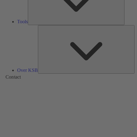
Tools
Ov
K
Over KSB
Contact