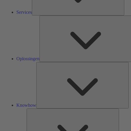
Services
Oplossingen
Kn
Knowhow
Tools