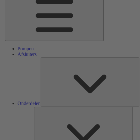
Pompen
Afsluiters
O
Onderdelen
Serv