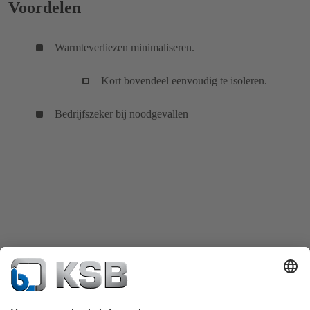
Voordelen
Warmteverliezen minimaliseren.
Kort bovendeel eenvoudig te isoleren.
Bedrijfszeker bij noodgevallen