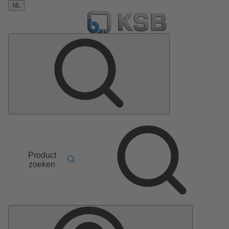
NL
Product
zoeken