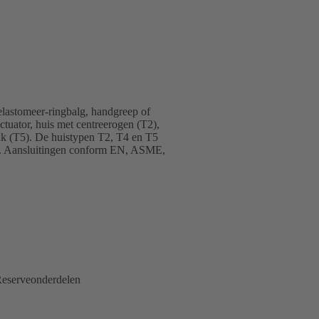
elastomeer-ringbalg, handgreep of
ctuator, huis met centreerogen (T2),
lak (T5). De huistypen T2, T4 en T5
toe. Aansluitingen conform EN, ASME,
eserveonderdelen