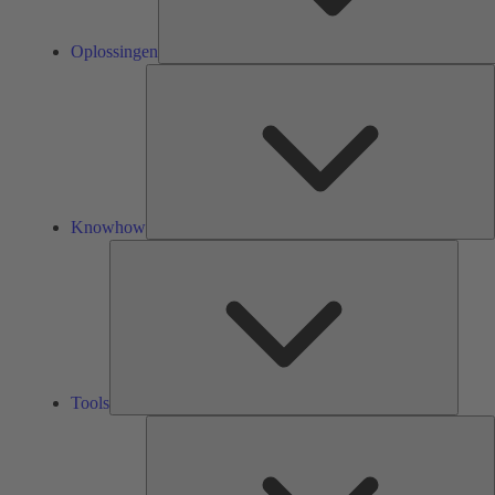
Oplossingen
K
Knowhow
Tools
Tools
O