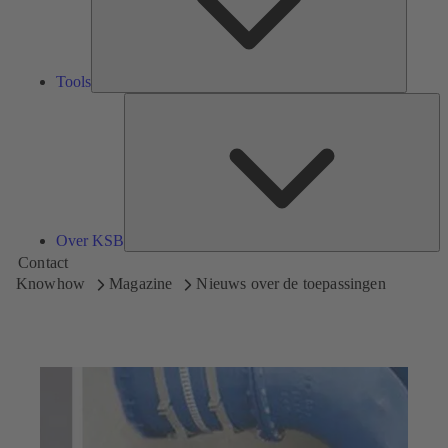
Tools
Ov
K
Over KSB
Contact
Knowhow
Magazine
Nieuws over de toepassingen