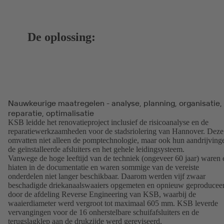
De oplossing:
Nauwkeurige maatregelen - analyse, planning, organisatie,
reparatie, optimalisatie
KSB leidde het renovatieproject inclusief de risicoanalyse en de
reparatiewerkzaamheden voor de stadsriolering van Hannover. Deze
omvatten niet alleen de pomptechnologie, maar ook hun aandrijving
de geïnstalleerde afsluiters en het gehele leidingsysteem.
Vanwege de hoge leeftijd van de techniek (ongeveer 60 jaar) waren 
hiaten in de documentatie en waren sommige van de vereiste
onderdelen niet langer beschikbaar. Daarom werden vijf zwaar
beschadigde driekanaalswaaiers opgemeten en opnieuw geproducee
door de afdeling Reverse Engineering van KSB, waarbij de
waaierdiameter werd vergroot tot maximaal 605 mm. KSB leverde
vervangingen voor de 16 onherstelbare schuifafsluiters en de
terugslagklep aan de drukzijde werd gereviseerd.