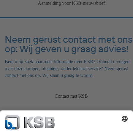
Aanmelding voor KSB-nieuwsbrief
Neem gerust contact met ons
op: Wij geven u graag advies!
Bent u op zoek naar meer informatie over KSB? Of heeft u vragen
over onze pompen, afsluiters, onderdelen of service? Neem gerust
contact met ons op. Wij staan u graag te woord.
Contact met KSB