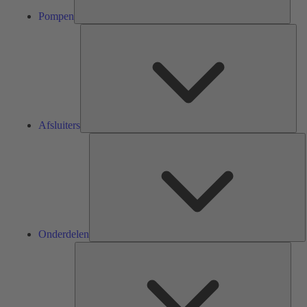
Pompen
Afsl
Afsluiters
O
Onderdelen
Serv