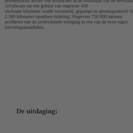
probleemloze afvoer van afvalwater in de hoofdstad van de deelstaat
Afvalwater uit een gebied van ongeveer 450
vierkante kilometer wordt verzameld, gepompt en getransporteerd vi
2.500 kilometer openbare riolering. Ongeveer 750.000 mensen
profiteren van de professionele reiniging in een van de twee eigen
zuiveringsinstallaties.
De uitdaging: