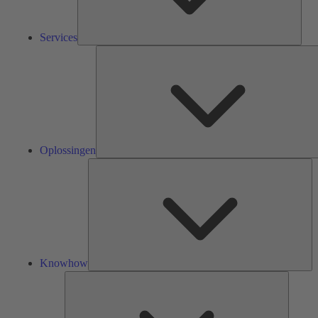
Services
Oplossingen
Kn
Knowhow
Tools