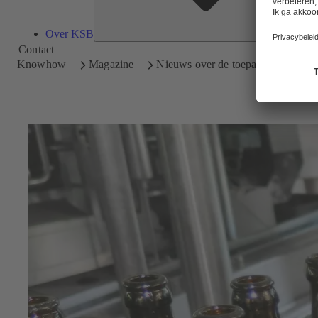
Over KSB
Contact
Knowhow
Magazine
Nieuws over de toepassingen