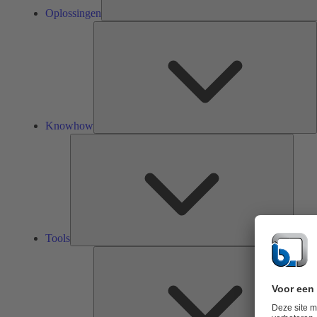
Oplossingen
K
Knowhow
Tools
Tools
O