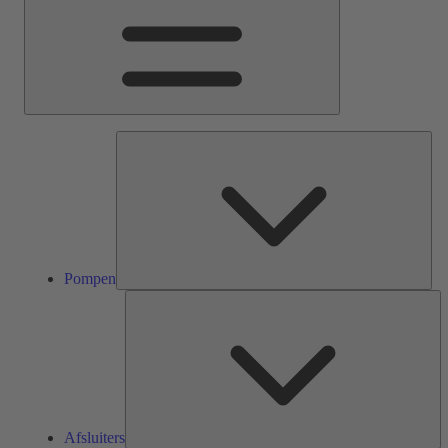
Pom
Pompen
Af
Afsluiters