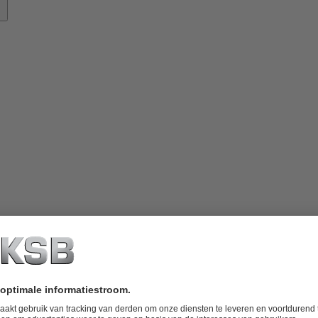
nowhow
ver
KSB