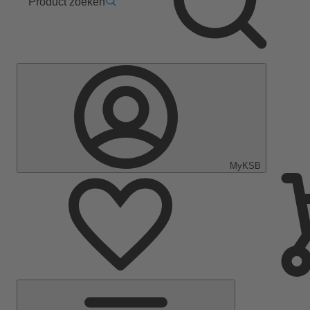
Product zoeken
MyKSB
Hoofdmenu