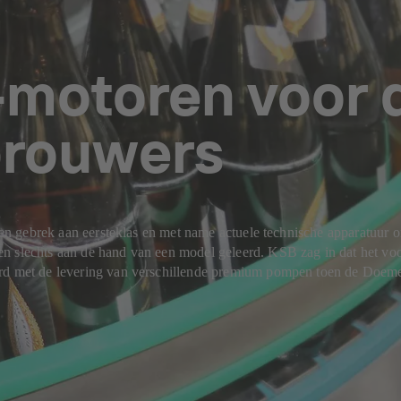
otoren voor d
brouwers
k een gebrek aan eersteklas en met name actuele technische apparatuur
n slechts aan de hand van een model geleerd. KSB zag in dat het voor
oord met de levering van verschillende premium pompen toen de Do