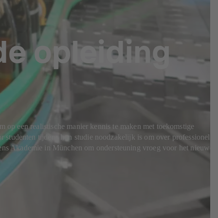
e opleiding
 om op een realistische manier kennis te maken met toekomstige
 studenten tijdens hun studie noodzakelijk is om over professionele
emens Akademie in München om ondersteuning vroeg voor het nieuwe