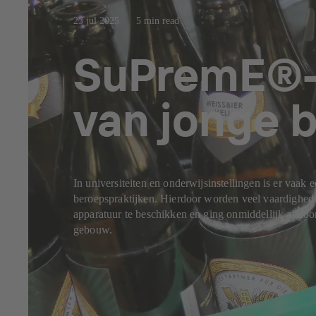
23 jul 2025
5 min read
SuPremE®-m
van jonge 
In universiteiten en onderwijsinstellingen is er vaa
beroepspraktijken. Hierdoor worden veel vaardighede
apparatuur te beschikken en ging onmiddellijk akk
gebouw.