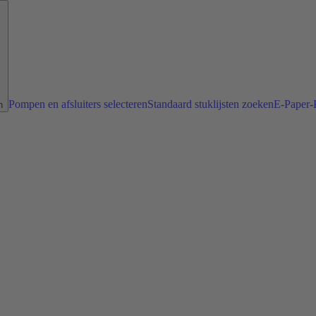
Pompen en afsluiters selecteren
Standaard stuklijsten zoeken
E-Paper-P
n