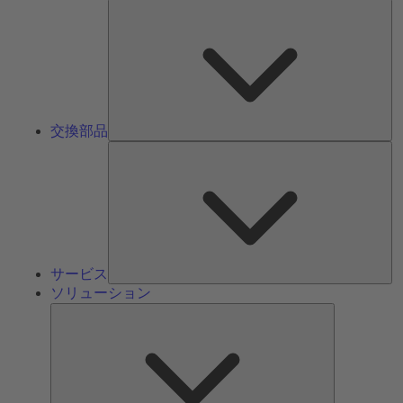
交
換
部
品
交換部品
サ
ー
ビ
ス
サービス
ソリューション
ソ
リ
ュ
ー
シ
ョ