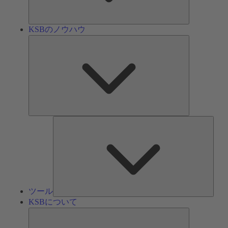
ン
KSBのノウハウ
KSB
の
ノ
ウ
ハ
ウ
ツ
ー
ル
ツール
KSBについて
KSB
に