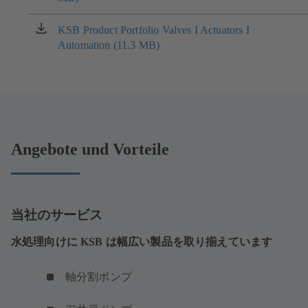
い
タ
KSB Product Portfolio Valves I Actuators I
（新
ブ
Automation (11.3 MB)
し
で
い
開
タ
き
ブ
ま
で
す）
開
き
Angebote und Vorteile
ま
す）
当社のサービス
水処理向けに KSB は幅広い製品を取り揃えています
軸分割ポンプ