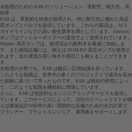
水処理のための KSB のソリューション：柔軟性、耐久性、高
効率
KSB は、革新的な技術が採用され、特に耐久性に優れた高品
質ポンプとバルブを提供しています。これらの製品は、ACS
ガイドラインなどの高い衛生基準を満たしています。Etanorm
ポンプはフィルターボイラーの逆洗でよく使用されています。
Multitec 高圧ポンプは、処理済みの飲料水を最適に供給しま
す。また脱塩設備には、例えば HGM-RO 高圧ポンプが使用さ
れます。塩分濃度が高い海水や高圧にも耐えることができま
す。
水処理の分野でも、KSB は幅広い応用知識を持っています。
このような知識は、世界中の多くのプロジェクトで成功を収め
た経験に基づいて培ったものです。KSB は独自の研究によっ
て、このような知識を継続的に増強しています。
さらに、KSB は包括的なエンジニアリングサービスも提供し
ています。このサービスによって、当社のスペシャリストが例
えば建築設計や効率の高い理想的な設備のための水力計算で、
プランナー、プラントエンジニア、運用者をサポートします。