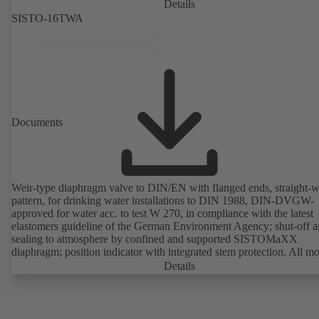
Details
SISTO-16TWA
Documents
Weir-type diaphragm valve to DIN/EN with flanged ends, straight-
pattern, for drinking water installations to DIN 1988, DIN-DVGW-
approved for water acc. to test W 270, in compliance with the latest
elastomers guideline of the German Environment Agency; shut-off 
sealing to atmosphere by confined and supported SISTOMaXX
diaphragm; position indicator with integrated stem protection. All m
parts are separated from the fluid by the diaphragm. Maintenance-fre
Details