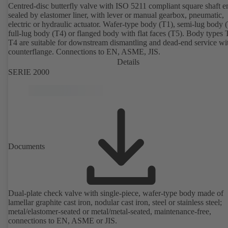
Centred-disc butterfly valve with ISO 5211 compliant square shaft e
sealed by elastomer liner, with lever or manual gearbox, pneumatic,
electric or hydraulic actuator. Wafer-type body (T1), semi-lug body 
full-lug body (T4) or flanged body with flat faces (T5). Body types
T4 are suitable for downstream dismantling and dead-end service wi
counterflange. Connections to EN, ASME, JIS.
Details
SERIE 2000
Documents
Dual-plate check valve with single-piece, wafer-type body made of
lamellar graphite cast iron, nodular cast iron, steel or stainless steel;
metal/elastomer-seated or metal/metal-seated, maintenance-free,
connections to EN, ASME or JIS.