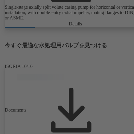
Single-stage axially split volute casing pump for horizontal or vertica
installation, with double-entry radial impeller, mating flanges to DI
or ASME.
Details
今すぐ最適な水処理用バルブを見つける
ISORIA 10/16
Documents