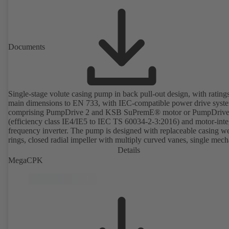
Documents
Single-stage volute casing pump in back pull-out design, with rating
main dimensions to EN 733, with IEC-compatible power drive syst
comprising PumpDrive 2 and KSB SuPremE® motor or PumpDrive
(efficiency class IE4/IE5 to IEC TS 60034-2-3:2016) and motor-inte
frequency inverter. The pump is designed with replaceable casing w
rings, closed radial impeller with multiply curved vanes, single mech
seal or double mechanical seals to EN 12756, shaft equipped with
Details
replaceable shaft protecting sleeve in the shaft seal area. The back pu
MegaCPK
design allows the coupling, bearing brackets and impeller to be dism
without the need to disconnect the pump casing from the piping. Mo
mounting points in accordance with IEC 60072, envelope dimension
accordance with DIN V 42673 (07-2011). ATEX-compliant version
available. Well ahead of the ErP Directive's efficiency requirements.