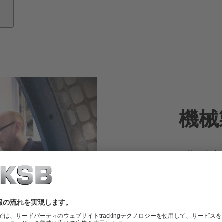
機械
伝統と進歩
な装備
機械製造用
でなく、経