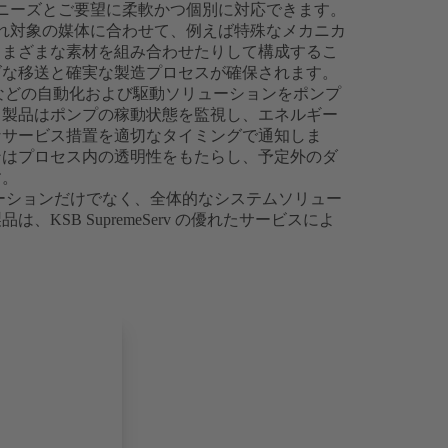
のニーズとご要望に柔軟かつ個別に対応できます。
ぞれ対象の媒体に合わせて、例えば特殊なメカニカ
さまざまな素材を組み合わせたりして構成するこ
ズな移送と確実な製造プロセスが確保されます。
pDrive などの自動化および駆動ソリューションをポンプ
ト製品はポンプの稼動状態を監視し、エネルギー
なサービス措置を適切なタイミングで通知しま
ンはプロセス内の透明性をもたらし、予定外のダ
す。
ューションだけでなく、全体的なシステムソリュー
KSB SupremeServ の優れたサービスによ