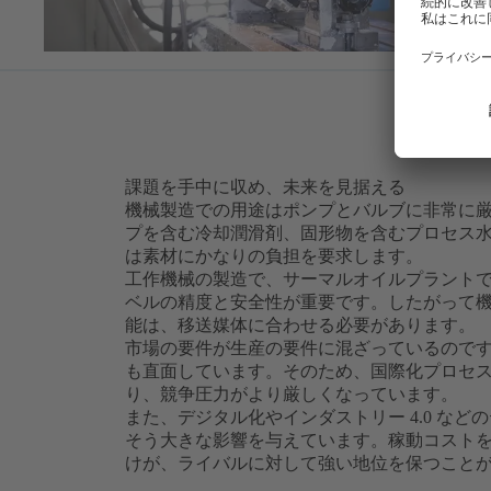
課題を手中に収め、未来を見据える
機械製造での用途はポンプとバルブに非常に
プを含む冷却潤滑剤、固形物を含むプロセス
は素材にかなりの負担を要求します。
工作機械の製造で、サーマルオイルプラント
ベルの精度と安全性が重要です。したがって
能は、移送媒体に合わせる必要があります。
市場の要件が生産の要件に混ざっているので
も直面しています。そのため、国際化プロセ
り、競争圧力がより厳しくなっています。
また、デジタル化やインダストリー 4.0 な
そう大きな影響を与えています。稼動コスト
けが、ライバルに対して強い地位を保つこと