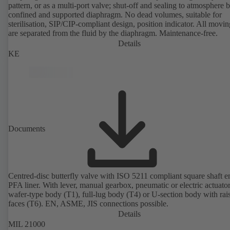
pattern, or as a multi-port valve; shut-off and sealing to atmosphere 
confined and supported diaphragm. No dead volumes, suitable for
sterilisation, SIP/CIP-compliant design, position indicator. All movin
are separated from the fluid by the diaphragm. Maintenance-free.
Details
KE
Documents
Centred-disc butterfly valve with ISO 5211 compliant square shaft 
PFA liner. With lever, manual gearbox, pneumatic or electric actuato
wafer-type body (T1), full-lug body (T4) or U-section body with rai
faces (T6). EN, ASME, JIS connections possible.
Details
MIL 21000