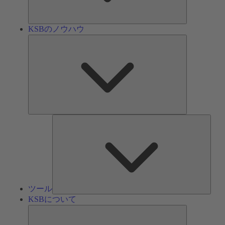
ン
KSBのノウハウ
KSB
の
ノ
ウ
ハ
ウ
ツ
ー
ル
ツール
KSBについて
KSB
に