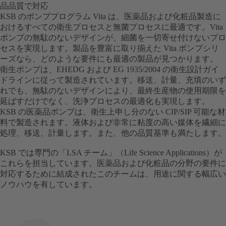
品品質で対応
KSB のポンププログラム Vita は、医薬品および化粧品製造に
おけるすべての衛生プロセスと無菌プロセスに最適です。Vita
ポンプの無駄のないデザインが、細菌を一切寄せ付けないプロ
セスを実現します。製品を豊富に取り揃えた Vita ポンプシリ
ーズなら、どのような要件にも最適の製品が見つかります。
衛生ポンプは、EHEDG および EG 1935/2004 の衛生設計ガイ
ドラインに従って製造されています。移送、計量、充填のいず
れでも、無駄のないデザインにより、最終生産物の使用期限を
延ばすだけでなく、洗浄プロセスの最適化も実現します。
KSB の医薬品ポンプは、衛生上申し分のない CIP/SIP 可能な材
料で製造されます。液体および非常に粘度の高い媒体を繊細に
処理、移送、計量します。また、他の品質基準も満たします。
KSB では専門の「LSA チーム」（Life Science Applications）が
これらを担当しています。医薬品および化粧品の分野の要件に
対応するために結成されたこのチームは、用途に関する幅広い
ノウハウを有しています。