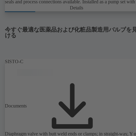
seals and process connections available. Installed as a pump set with
unit and standardised motor. The pump's elastomeric materials comp
Details
with FDA standards and EN 1935/2004. Accessories include a trolle
heatable casing or casing cover and a pressure relief arrangement. 
compliant version available.
今すぐ最適な医薬品および化粧品製造用バルブを
ける
SISTO-C
Documents
Diaphragm valve with butt weld ends or clamps; in straight-way, Y 