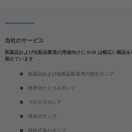
い
タ
ブ
で
開
き
ま
当社のサービス
す）
医薬品および化粧品製造の用途向けに KSB は幅広い製品を
揃えています
医薬品および化粧品製造用の衛生ポンプ
標準化ケミカルポンプ
プロセスポンプ
移送式ポンプ
自給式遠心ポンプ