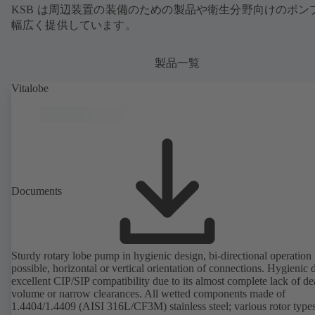
KSB は周辺装置の装備のための製品や衛生分野向けのポン
幅広く提供しています。
製品一覧
Vitalobe
Documents
Sturdy rotary lobe pump in hygienic design, bi-directional operation
possible, horizontal or vertical orientation of connections. Hygienic 
excellent CIP/SIP compatibility due to its almost complete lack of d
volume or narrow clearances. All wetted components made of
1.4404/1.4409 (AISI 316L/CF3M) stainless steel; various rotor types