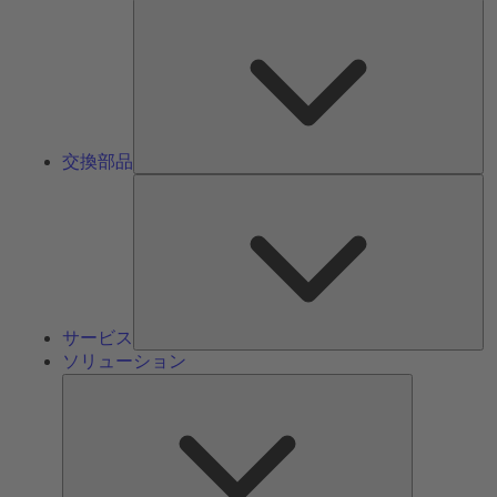
交
換
部
品
交換部品
サ
ー
ビ
ス
サービス
ソリューション
ソ
リ
ュ
ー
シ
ョ