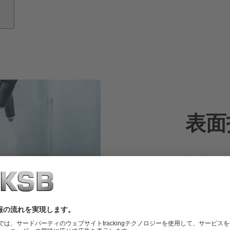
表面
考え抜かれ
KSB は
切な製品を
現します。