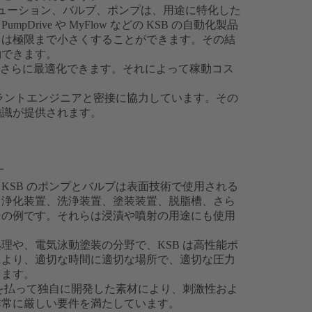
リューション、バルブ、ポンプは、用途に特化した
rive や MyFlow などの KSB の自動化製品
くは極限まで小さくすることができます。その結
約できます。
ー効率をさらに最適化できます。それによって稼動コス
プラントエンジニアと密接に協力しています。その
知識が提供されます。
す
KSB のポンプとバルブは表面技術で使用される
。浄化装置、洗浄装置、塗装装置、脱脂槽、さら
その例です。それらは浸漬や噴射の用途にも使用
理や、電気泳動塗装の分野で、KSB は高性能ポ
により、適切な時間に適切な場所で、適切な圧力
します。
意を払って独自に開発した素材により、刺激性およ
非常に厳しい要件を満たしています。