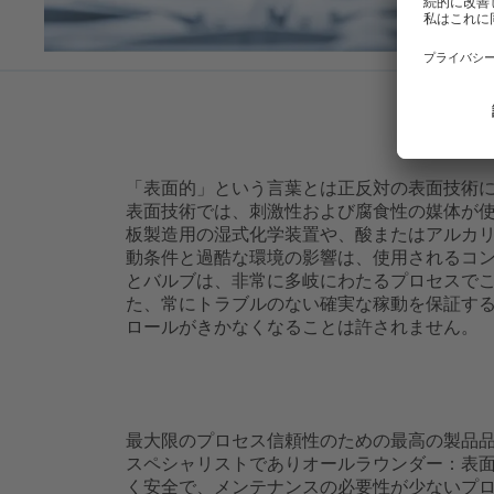
「表面的」という言葉とは正反対の表面技術
表面技術では、刺激性および腐食性の媒体が
板製造用の湿式化学装置や、酸またはアルカ
動条件と過酷な環境の影響は、使用されるコ
とバルブは、非常に多岐にわたるプロセスで
た、常にトラブルのない確実な稼動を保証す
ロールがきかなくなることは許されません。
最大限のプロセス信頼性のための最高の製品
スペシャリストでありオールラウンダー：表面技
く安全で、メンテナンスの必要性が少ないプ