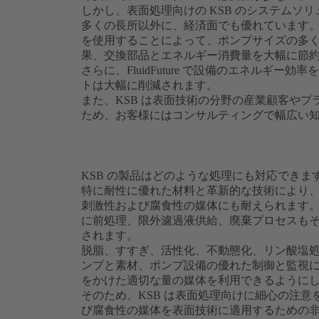
しかし、表面処理向けの KSB のシステムソ
多くの長所以外に、経済面でも優れています。PumpD
を使用することによって、ポンプサイズの多
果、交換部品とエネルギー消費量を大幅に節
さらに、FluidFuture で設備のエネルギ
トは大幅に削減されます。
また、KSB は表面技術の分野の産業顧客や
ため、お客様にはコンサルティングで幅広い
KSB の製品はどのような処理にも対応できま
特に耐性に優れた材料と革新的な技術により、
刺激性および腐食性の媒体にも耐えられます
に前処理、限外濾過液供給、廃棄プロセスも
されます。
脱脂、すすぎ、活性化、不動態化、リン酸塩処
ンプと素材、ポンプ設備の優れた制御と監視
をかけた適切な量の媒体を利用できるように
そのため、KSB は表面処理向けに細心の注
び腐食性の媒体を表面技術に適用するための