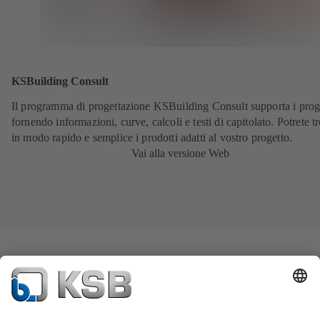
KSBuilding Consult
Il programma di progettazione KSBuilding Consult supporta i proge
fornendo informazioni, curve, calcoli e testi di capitolato. Potrete t
in modo rapido e semplice i prodotti adatti al vostro progetto.
Vai alla versione Web