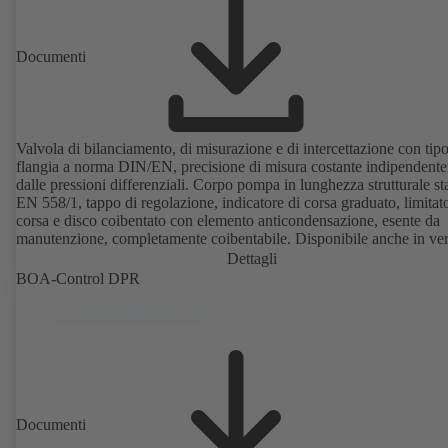
Documenti
Valvola di bilanciamento, di misurazione e di intercettazione con tipo
flangia a norma DIN/EN, precisione di misura costante indipendent
dalle pressioni differenziali. Corpo pompa in lunghezza strutturale s
EN 558/1, tappo di regolazione, indicatore di corsa graduato, limitat
corsa e disco coibentato con elemento anticondensazione, esente da
manutenzione, completamente coibentabile. Disponibile anche in ve
per acqua potabile certificata DVGW con rivestimento in plastica
Dettagli
elettrostatico (EKB). Con sensori ad ultrasuoni integrati, senza contatto
BOA-Control DPR
con il liquido. Monitoraggio fisso mediante BOATRONIC 100 MO
(24V CA/CC, Modbus) di direzione del flusso, portata volumetrica 
temperatura nonché rilevamento opzionale della temperatura di mandata e
di ritorno, della potenza e della quantità di calore. Misurazione mobil
direzione del flusso, portata volumetrica e temperatura mediante co
di misurazione BOATRONIC 100 (batteria).
Documenti