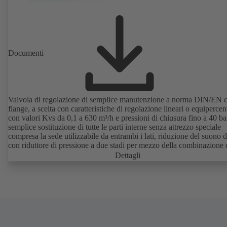
Documenti
Valvola di regolazione di semplice manutenzione a norma DIN/EN 
flange, a scelta con caratteristiche di regolazione lineari o equipercen
con valori Kvs da 0,1 a 630 m³/h e pressioni di chiusura fino a 40 ba
semplice sostituzione di tutte le parti interne senza attrezzo speciale
compresa la sede utilizzabile da entrambi i lati, riduzione del suono d
con riduttore di pressione a due stadi per mezzo della combinazione 
tappo parabolico e gabbia forata, con attuatore pneumatico.
Dettagli