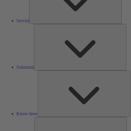
Servizi
Solu
Soluzioni
K
h
Know-how
Str