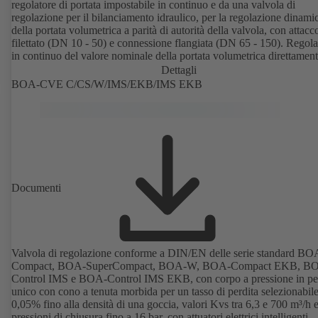
regolatore di portata impostabile in continuo e da una valvola di
regolazione per il bilanciamento idraulico, per la regolazione dinami
della portata volumetrica a parità di autorità della valvola, con attacco
filettato (DN 10 - 50) e connessione flangiata (DN 65 - 150). Regol
in continuo del valore nominale della portata volumetrica direttament
valvola grazie alla scala digitale, con funzione di blocco meccanico.
Dettagli
nippli di misurazione per il controllo della pressione e della pression
BOA-CVE C/CS/W/IMS/EKB/IMS EKB
differenziale minima presente. Disponibile in diversi intervalli di
regolazione della portata volumetrica (LF/HF) da 43 a 8586 l/h
nell'intervallo filettato e da 4,4 a 160 m³/h nell'intervallo flangiato. 
possibilità aggiuntiva di montaggio di un attuatore (M 30 x 1,5) per l
regolazione elettrica di un'altra grandezza come la temperatura ambie
adeguando la portata volumetrica.
Documenti
Valvola di regolazione conforme a DIN/EN delle serie standard BO
Compact, BOA-SuperCompact, BOA-W, BOA-Compact EKB, B
Control IMS e BOA-Control IMS EKB, con corpo a pressione in p
unico con cono a tenuta morbida per un tasso di perdita selezionabil
0,05% fino alla densità di una goccia, valori Kvs tra 6,3 e 700 m³/h 
pressioni di chiusura fino a 16 bar, con attuatori elettrici intelligenti