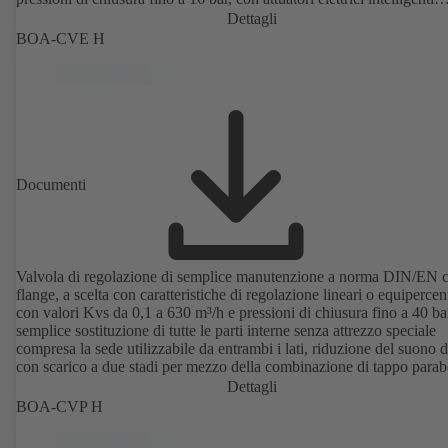
controllati da microprocessore pre-installati da 1000 N a 14000 N,
Dettagli
configurazione elettronica della curva caratteristica del flusso, valor
BOA-CVE H
segnale e tempo di controllo possibile mediante PC o dispositivo ma
configurazione in fabbrica a seconda delle esigenze del cliente.
Documenti
Valvola di regolazione di semplice manutenzione a norma DIN/EN 
flange, a scelta con caratteristiche di regolazione lineari o equipercen
con valori Kvs da 0,1 a 630 m³/h e pressioni di chiusura fino a 40 ba
semplice sostituzione di tutte le parti interne senza attrezzo speciale
compresa la sede utilizzabile da entrambi i lati, riduzione del suono d
con scarico a due stadi per mezzo della combinazione di tappo parab
e gabbia forata, con attuatore elettrico.
Dettagli
BOA-CVP H