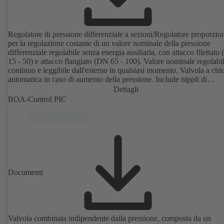
Regolatore di pressione differenziale a sezioni/Regolatore proporzio
per la regolazione costante di un valore nominale della pressione
differenziale regolabile senza energia ausiliaria, con attacco filettato
15 - 50) e attacco flangiato (DN 65 - 100). Valore nominale regolabil
continuo e leggibile dall'esterno in qualsiasi momento. Valvola a chi
automatica in caso di aumento della pressione. Include nippli di
misurazione rapida per la misurazione della perdita di pressione.
Dettagli
Disponibile in diversi intervalli di controllo della pressione (LP/HP) 
BOA-Control PIC
80 kPa nell'intervallo filettato e da 80 a 160 kPa nell'intervallo flangi
Documenti
Valvola combinata indipendente dalla pressione, composta da un