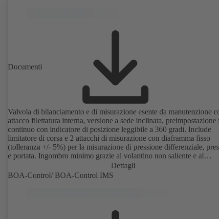
Documenti
Valvola di bilanciamento e di misurazione esente da manutenzione c
attacco filettatura interna, versione a sede inclinata, preimpostazione 
continuo con indicatore di posizione leggibile a 360 gradi. Include
limitatore di corsa e 2 attacchi di misurazione con diaframma fisso
(tolleranza +/- 5%) per la misurazione di pressione differenziale, pre
e portata. Ingombro minimo grazie al volantino non saliente e al
posizionamento di tutte le parti funzionali sul lato volantino.
Dettagli
BOA-Control/ BOA‑Control IMS