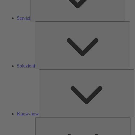
Servizi
Solu
Soluzioni
K
h
Know-how
Str