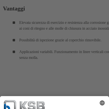
Vantaggi
Elevata sicurezza di esercizio e resistenza alla corrosione g
ai coni di ritegno e alle molle di chiusura in acciaio inossid
Possibilità di ispezione grazie al coperchio rimovibile.
Applicazioni variabili. Funzionamento in linee verticali co
senza molla.