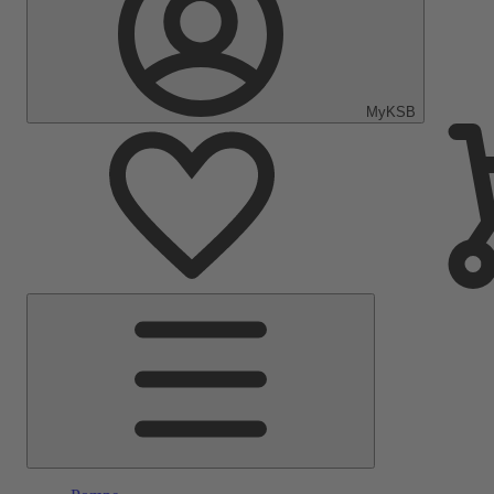
MyKSB
Menu
Principale