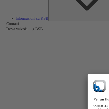
Informazioni su KSB
Contatti
Trova valvola
BSB