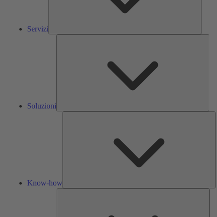
Servizi
Solu
Soluzioni
K
h
Know-how
Str