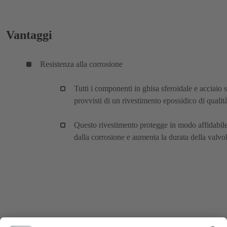
Vantaggi
Resistenza alla corrosione
Tutti i componenti in ghisa sferoidale e acciaio 
provvisti di un rivestimento epossidico di qualità
Questo rivestimento protegge in modo affidabil
dalla corrosione e aumenta la durata della valvol