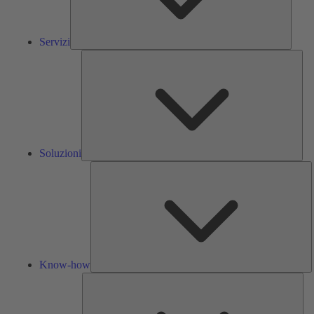
Servizi
Solu
Soluzioni
K
h
Know-how
Str