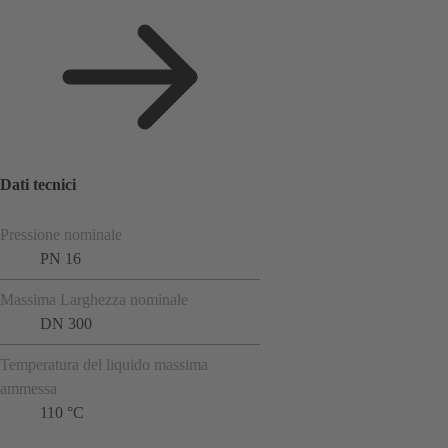
Dati tecnici
Pressione nominale
PN 16
Massima Larghezza nominale
DN 300
Temperatura del liquido massima
ammessa
110 °C