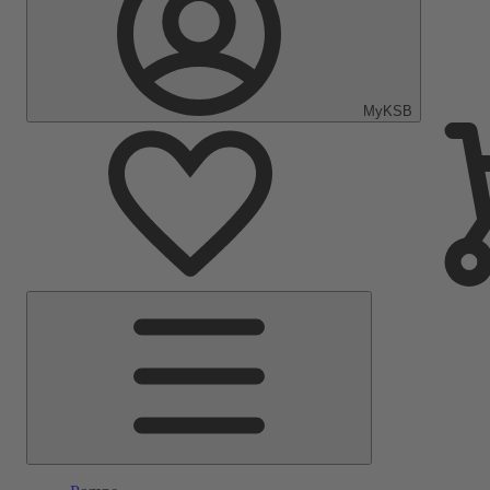
MyKSB
Menu
Principale