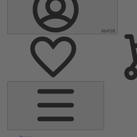
MyKSB
Menu
Principale