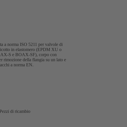
rata a norma ISO 5211 per valvole di
manicotto in elastomero (EPDM XU o
o (BOAX-S e BOAX-SF), corpo con
per rimozione della flangia su un lato e
ttacchi a norma EN.
Pezzi di ricambio