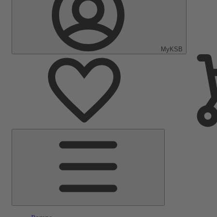
MyKSB
Menu
Principale