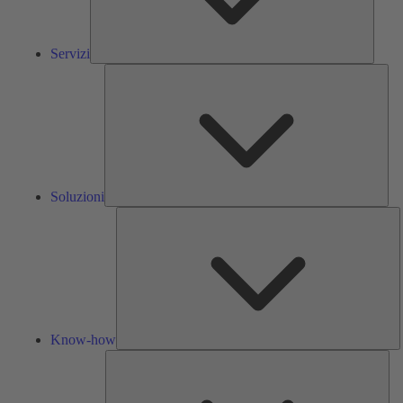
Servizi
Solu
Soluzioni
K
h
Know-how
Str