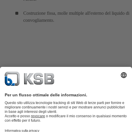
Costruzione fissa, molle multiple all'esterno del liquido di
convogliamento.
Catalogo prodotti
KSB SupremeServ: parti di ricambio
KSB