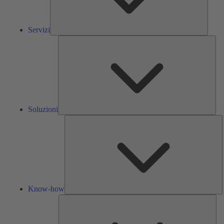
Servizi
Solu
Soluzioni
K
h
Know-how
Str