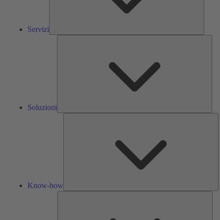
Servizi
Solu
Soluzioni
K
h
Know-how
Str