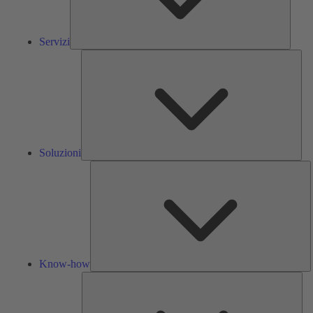
Servizi
Solu
Soluzioni
K
h
Know-how
Str