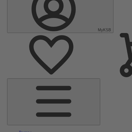
MyKSB
Menu
Principale