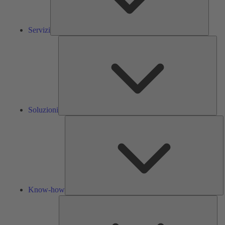
Servizi
Solu
Soluzioni
K
h
Know-how
Str