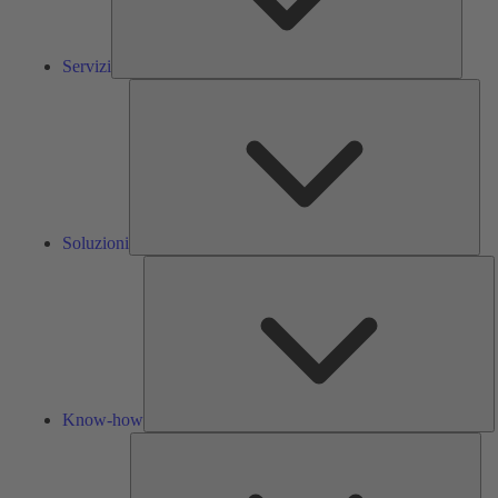
Servizi
Solu
Soluzioni
K
h
Know-how
Str