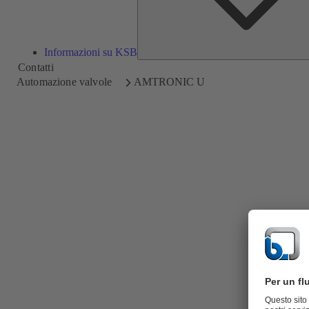
Informazioni su KSB
Contatti
Automazione valvole
AMTRONIC U