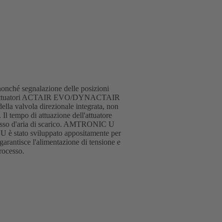
nonché segnalazione delle posizioni
 sugli attuatori ACTAIR EVO/DYNACTAIR
lla valvola direzionale integrata, non
l tempo di attuazione dell'attuatore
usso d'aria di scarico. AMTRONIC U
 è stato sviluppato appositamente per
garantisce l'alimentazione di tensione e
rocesso.