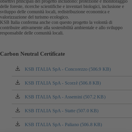
obiettivi principali del progetto includono: protezione e monitoraggio
delle foreste, ricerche scientifiche e inventari biologici, inclusione e
sviluppo delle comunità locali, redistribuzione economica e
valorizzazione del turismo ecologico.
KSB Italia conferma anche con questo progetto la volontà di
contribuire attivamente alla sostenibilità ambientale e allo sviluppo
responsabile delle comunità locali.
Carbon Neutral Certificate
KSB ITALIA SpA - Concorezzo (506.9 KB)
(si
apre
in
KSB ITALIA SpA - Scorzè (506.8 KB)
(si
una
apre
nuova
in
KSB ITALIA SpA - Assemini (507.2 KB)
(si
scheda)
una
apre
nuova
in
KSB ITALIA SpA - Statte (507.0 KB)
(si
scheda)
una
apre
nuova
in
KSB ITALIA SpA - Paliano (506.8 KB)
(si
scheda)
una
apre