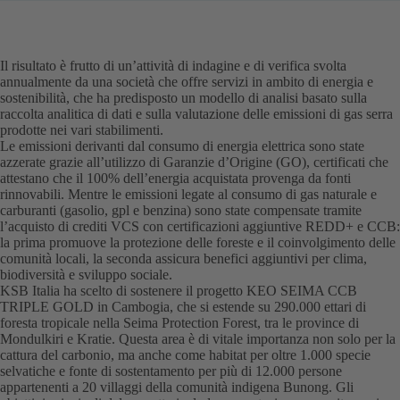
Il risultato è frutto di un’attività di indagine e di verifica svolta
annualmente da una società che offre servizi in ambito di energia e
sostenibilità, che ha predisposto un modello di analisi basato sulla
raccolta analitica di dati e sulla valutazione delle emissioni di gas serra
prodotte nei vari stabilimenti.
Le emissioni derivanti dal consumo di energia elettrica sono state
azzerate grazie all’utilizzo di Garanzie d’Origine (GO), certificati che
attestano che il 100% dell’energia acquistata provenga da fonti
rinnovabili. Mentre le emissioni legate al consumo di gas naturale e
carburanti (gasolio, gpl e benzina) sono state compensate tramite
l’acquisto di crediti VCS con certificazioni aggiuntive REDD+ e CCB:
la prima promuove la protezione delle foreste e il coinvolgimento delle
comunità locali, la seconda assicura benefici aggiuntivi per clima,
biodiversità e sviluppo sociale.
KSB Italia ha scelto di sostenere il progetto KEO SEIMA CCB
TRIPLE GOLD in Cambogia, che si estende su 290.000 ettari di
foresta tropicale nella Seima Protection Forest, tra le province di
Mondulkiri e Kratie. Questa area è di vitale importanza non solo per la
cattura del carbonio, ma anche come habitat per oltre 1.000 specie
selvatiche e fonte di sostentamento per più di 12.000 persone
appartenenti a 20 villaggi della comunità indigena Bunong. Gli