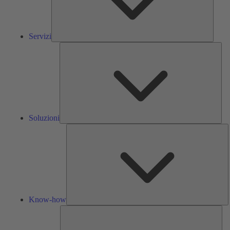
Servizi
Solu
Soluzioni
K
h
Know-how
Str