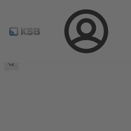
Login
Prodotti
Catalogo prodotti
BOAVENT-AVF
Ambito
della
ricerca
Ambito
della
ricerca