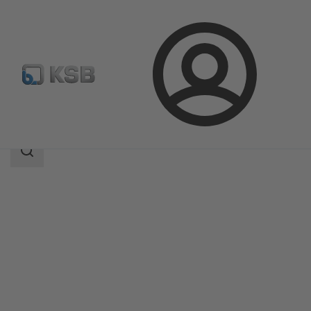
Login
Prodotti
Catalogo prodotti
ECOLINE GT 40
Ambito
della
ricerca
Ambito
della
ricerca