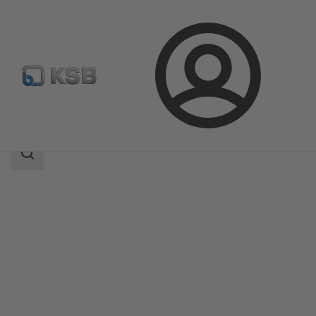
Login
Prodotti
Catalogo prodotti
ZJSVA/ZXSVA
Ambito
della
ricerca
Ambito
della
ricerca