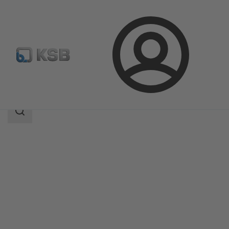
Login
Prodotti
Catalogo prodotti
MIL 71000
Ambito
della
ricerca
Ambito
della
ricerca