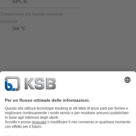
NPS 36
Temperatura del liquido massima
ammessa
566 °C