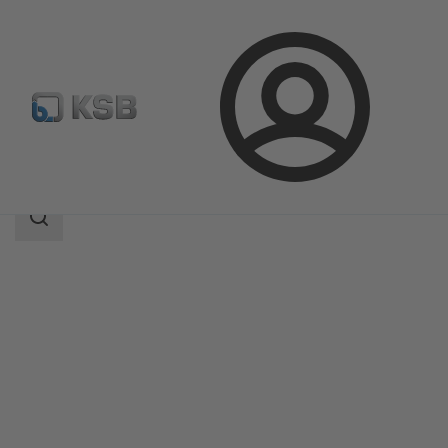
Login
Prodotti
Catalogo prodotti
ECOLINE GLB 800
Ambito
della
ricerca
Ambito
della
ricerca