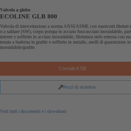
Valvola a globo
ECOLINE GLB 800
Valvola di intercettazione a norma ANSI/ASME con manicotti filettati
o a saldare (SW), corpo pompa in acciaio fuso/acciaio inossidabile, part
interne e soffietto in acciaio inossidabile, filettatura stelo esterna con sta
tenuta a baderna in grafite e soffietto in metallo, anelli di guarnizione in
inossidabile/grafite.
Contatti KSB
Pezzi di ricambio
Vedi tutti i documenti e i download