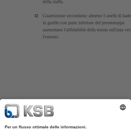
della staffa.
Guarnizione secondaria: almeno 5 anelli di bad
in grafite con parte inferiore del premistoppa
aumentano l'affidabilità della tenuta sull'asta ve
l'esterno.