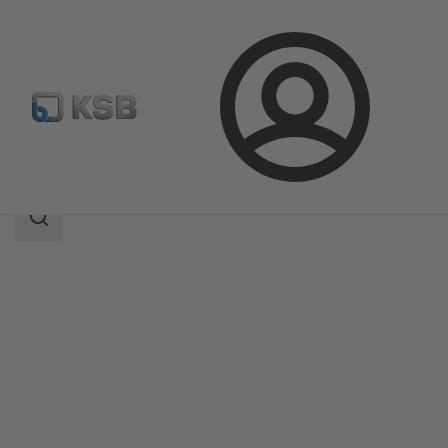
Login
Prodotti
Catalogo prodotti
CONDA-VRC
Ambito
della
ricerca
Ambito
della
ricerca