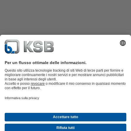
Catalogo prodotti
KSB SupremeServ: parti di ricambio
KSB
SupremeServ: assistenza premium per pompe e valvole
Shopping
Cart
Strumenti
Rete fognaria
Tecnologia idrica
Tecnologia industriale
Tecnologia
dell'habitat
Tecnologia energetica
Azienda
Eventi
Area stampa
Lavora con noi
Social Media