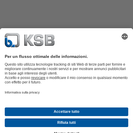
Catalogo prodotti
KSB SupremeServ: parti di ricambio
KSB
SupremeServ: assistenza premium per pompe e valvole
Shopping
Cart
Strumenti
Rete fognaria
Tecnologia idrica
Tecnologia industriale
Tecnologia
dell'habitat
Tecnologia energetica
Azienda
Eventi
Area stampa
Lavora con noi
Social Media
© KSB (Schweiz) AG