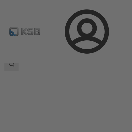
Login
Prodotti
Catalogo prodotti
BOA-S
Ambito
della
ricerca
Ambito
della
ricerca