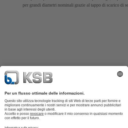
per grandi diametri nominali grazie al tappo di scarico di se
Catalogo prodotti
KSB SupremeServ: parti di ricambio
KSB