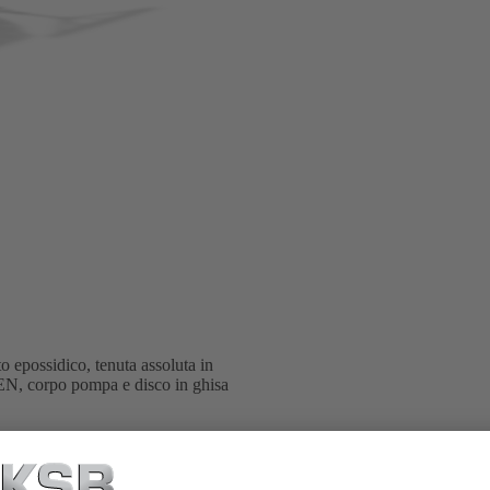
to epossidico, tenuta assoluta in
 EN, corpo pompa e disco in ghisa