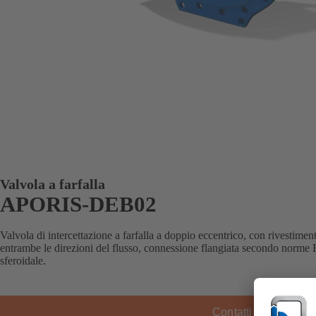
Valvola a farfalla
APORIS-DEB02
Valvola di intercettazione a farfalla a doppio eccentrico, con rivestimen
entrambe le direzioni del flusso, connessione flangiata secondo norme
sferoidale.
Contatti KSB