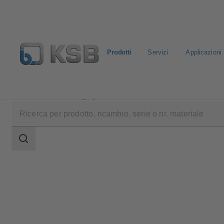
Prodotti
Servizi
Applicazioni
Prodotti
Catalogo prodotti
APORIS-DEB02
Ambito
della
ricerca
Ambito
della
ricerca