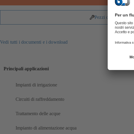
Pezzi di ricambio
Vedi tutti i documenti e i download
Principali applicazioni
Impianti di irrigazione
Circuiti di raffreddamento
Trattamento delle acque
Impianto di alimentazione acqua